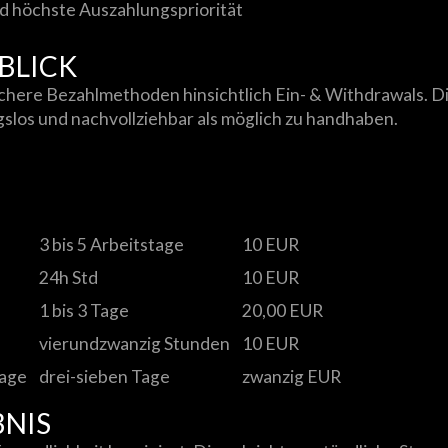
 höchste Auszahlungspriorität
BLICK
ichere Bezahlmethoden hinsichtlich Ein- & Withdrawals. D
gslos und nachvollziehbar als möglich zu handhaben.
3 bis 5 Arbeitstage
10 EUR
24h Std
10 EUR
1 bis 3 Tage
20,00 EUR
vierundzwanzig Stunden
10 EUR
tage
drei-sieben Tage
zwanzig EUR
BNIS