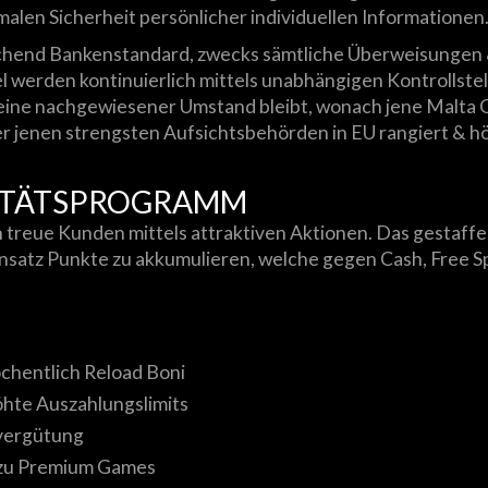
alen Sicherheit persönlicher individuellen Informationen
echend Bankenstandard, zwecks sämtliche Überweisungen
l werden kontinuierlich mittels unabhängigen Kontrollste
t – eine nachgewiesener Umstand bleibt, wonach jene Malta
r jenen strengsten Aufsichtsbehörden in EU rangiert & h
ITÄTSPROGRAMM
h treue Kunden mittels attraktiven Aktionen. Das gestaffe
satz Punkte zu akkumulieren, welche gegen Cash, Free S
chentlich Reload Boni
hte Auszahlungslimits
kvergütung
s zu Premium Games