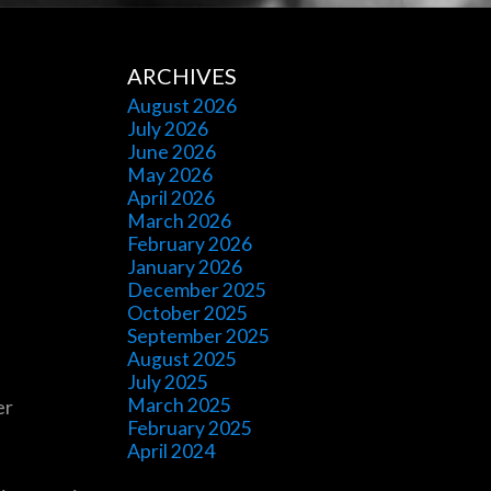
ARCHIVES
August 2026
July 2026
June 2026
May 2026
April 2026
March 2026
February 2026
January 2026
December 2025
October 2025
September 2025
August 2025
July 2025
March 2025
er
February 2025
April 2024