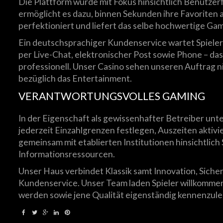
Die Plattform wurde mit Fokus hinsichtlich Benutzerf
ermöglicht es dazu, binnen Sekunden ihre Favoriten 
perfektioniert und liefert das selbe hochwertige Gam
Ein deutschsprachiger Kundenservice wartet Spielern
per Live-Chat, elektronischer Post sowie Phone – das
professionell. Unser Casino sehen unseren Auftrag nic
bezüglich das Entertainment.
VERANTWORTUNGSVOLLES GAMING
In der Eigenschaft als gewissenhafter Betreiber unt
jederzeit Einzahlgrenzen festlegen, Auszeiten aktivi
gemeinsam mit etablierten Institutionen hinsichtlich
Informationsressourcen.
Unser Haus verbindet Klassik samt Innovation, Sicher
Kundenservice. Unser Team laden Spieler willkommen
werden sowie jene Qualität eigenständig kennenzule