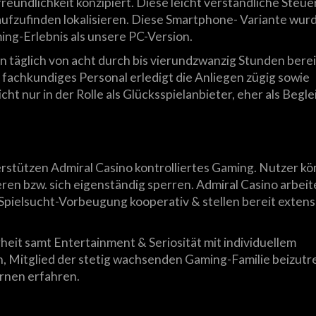
reundlichkeit konzipiert. Diese leicht verständliche Steu
aufzufinden lokalisieren. Diese Smartphone- Variante wur
ing-Erlebnis als unsere PC-Version.
 täglich von acht durch bis vierundzwanzig Stunden bereit
 fachkundiges Personal erledigt die Anliegen zügig sowie
ht nur in der Rolle als Glücksspielanbieter, eher als Begle
erstützen Admiral Casino kontrolliertes Gaming. Nutzer k
eren bzw. sich eigenständig sperren. Admiral Casino arbei
 Spielsucht-Vorbeugung kooperativ & stellen bereit extens
heit samt Entertainment & Seriosität mit individuellem
, Mitglied der stetig wachsenden Gaming-Familie beizutr
rnen erfahren.