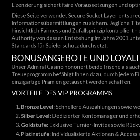
Lizenzierung sichert faire Voraussetzungen und optim
Diese Seite verwendet Secure Socket Layer entspr
Informationsübermittlungen zu sichern. Jegliche Tite
hinsichtlich Fairness und Zufallsprinzip kontrollier
Authority von dessen Entstehung im Jahre 2001 unte
Standards für Spielerschutz durchsetzt.
BONUSANGEBOTE UND LOYAL
Unser Admiral Casino honoriert beide frische als auc
Treueprogramm befähigt Ihnen dazu, durch jedem Ein
einzigartige Prämien getauscht werden schaffen.
VORTEILE DES VIP PROGRAMMS
Bronze Level:
Schnellere Auszahlungen sowie wö
Silber Level:
Dedizierter Kontomanager und erhö
Goldstufe:
Exklusive Turnier-Invites sowie Rüc
Platinstufe:
Individualisierte Aktionen & Acces