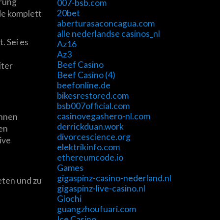
erung
007-bsb.com
20bet
de komplett
aberturasaconcagua.com
alle nederlandse casinos_nl
. Sei es
Az16
Az3
Beef Casino
iter
Beef Casino (4)
beefonline.de
bikesrestored.com
bsb007official.com
casinovegashero-nl.com
önnen
derrickduan.work
ten
divorcescience.org
ive
elektrikinfo.com
ethereumcode.io
Games
gigaspinz-casino-nederland.nl
eten und zu
gigaspinz-live-casino.nl
Giochi
guangzhoufuari.com
Ice Casino