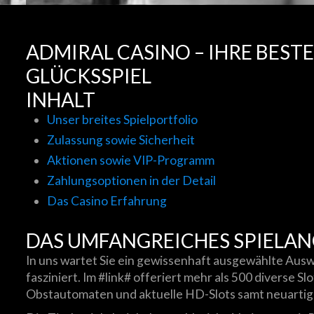
ADMIRAL CASINO – IHRE BES
GLÜCKSSPIEL
INHALT
Unser breites Spielportfolio
Zulassung sowie Sicherheit
Aktionen sowie VIP-Programm
Zahlungsoptionen in der Detail
Das Casino Erfahrung
DAS UMFANGREICHES SPIELA
In uns wartet Sie ein gewissenhaft ausgewählte Aus
fasziniert. Im #link# offeriert mehr als 500 diverse S
Obstautomaten und aktuelle HD-Slots samt neuarti