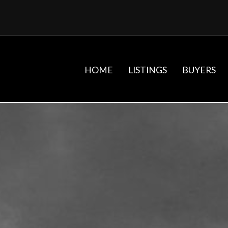
HOME
LISTINGS
BUYERS