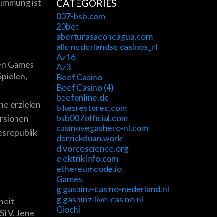
CATEGORIES
stimmung ist
007-bsb.com
20bet
aberturasaconcagua.com
alle nederlandse casinos_nl
Az16
ten Games
Az3
Spielen,
Beef Casino
Beef Casino (4)
beefonline.de
ne erzielen
bikesrestored.com
bsb007official.com
ersionen
casinovegashero-nl.com
esrepublik
derrickduan.work
divorcescience.org
elektrikinfo.com
ethereumcode.io
Games
gigaspinz-casino-nederland.nl
gigaspinz-live-casino.nl
heit
Giochi
üStV. Jene