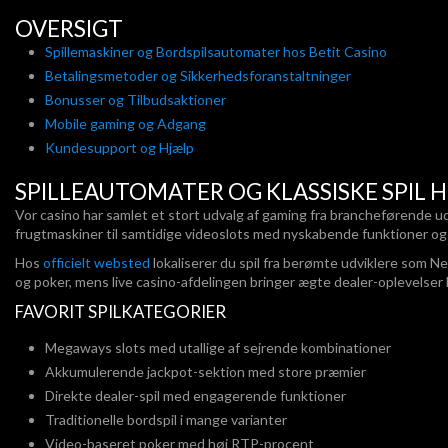
OVERSIGT
Spillemaskiner og Bordspilsautomater hos Betit Casino
Betalingsmetoder og Sikkerhedsforanstaltninger
Bonusser og Tilbudsaktioner
Mobile gaming og Adgang
Kundesupport og Hjælp
SPILLEAUTOMATER OG KLASSISKE SPIL H
Vor casino har samlet et stort udvalg af gaming fra brancheførende ud
frugtmaskiner til samtidige videoslots med nyskabende funktioner o
Hos
officielt websted
lokaliserer du spil fra berømte udviklere som Ne
og poker, mens live casino-afdelingen bringer ægte dealer-oplevelser 
FAVORIT SPILKATEGORIER
Megaways slots med utallige af sejrende kombinationer
Akkumulerende jackpot-sektion med store præmier
Direkte dealer-spil med engagerende funktioner
Traditionelle bordspil i mange varianter
Video-baseret poker med høj RTP-procent