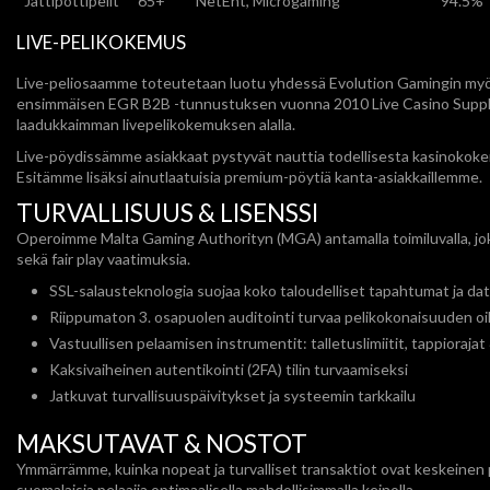
Jättipottipelit
65+
NetEnt, Microgaming
94.5%
LIVE-PELIKOKEMUS
Live-peliosaamme toteutetaan luotu yhdessä Evolution Gamingin myötä, 
ensimmäisen EGR B2B -tunnustuksen vuonna 2010 Live Casino Supplier 
laadukkaimman livepelikokemuksen alalla.
Live-pöydissämme asiakkaat pystyvät nauttia todellisesta kasinokokem
Esitämme lisäksi ainutlaatuisia premium-pöytiä kanta-asiakkaillemme.
TURVALLISUUS & LISENSSI
Operoimme Malta Gaming Authorityn (MGA) antamalla toimiluvalla, joka
sekä fair play vaatimuksia.
SSL-salausteknologia suojaa koko taloudelliset tapahtumat ja da
Riippumaton 3. osapuolen auditointi turvaa pelikokonaisuuden o
Vastuullisen pelaamisen instrumentit: talletuslimiitit, tappioraja
Kaksivaiheinen autentikointi (2FA) tilin turvaamiseksi
Jatkuvat turvallisuuspäivitykset ja systeemin tarkkailu
MAKSUTAVAT & NOSTOT
Ymmärrämme, kuinka nopeat ja turvalliset transaktiot ovat keskeinen p
suomalaisia pelaajia optimaalisella mahdollisimmalla keinolla.