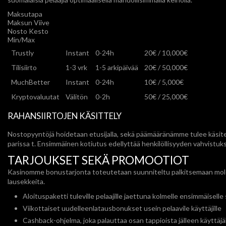
Maksutapa
Maksun Viive
Nosto Kesto
Min/Max
Trustly
Instant
0-24h
20€ / 10,000€
Tilisiirto
1-3 vrk
1-5 arkipäivää
20€ / 50,000€
MuchBetter
Instant
0-24h
10€ / 5,000€
Kryptovaluutat
Välitön
0-2h
50€ / 25,000€
RAHANSIIRTOJEN KÄSITTELY
Nostopyyntöjä hoidetaan etusijalla, sekä päämääränämme tulee käsitel
parissa t. Ensimmäinen kotiutus edellyttää henkilöllisyyden vahvistuk
TARJOUKSET SEKÄ PROMOOTIOT
Kasinomme bonustarjonta toteutetaan suunniteltu palkitsemaan molemmat 
lausekkeita.
Aloituspaketti tuleville pelaajille jaettuna kolmelle ensimmäiselle s
Viikottaiset uudelleenlatausbonukset usein pelaavile käyttäjille
Cashback-ohjelma, joka palauttaa osan tappioista jälleen käyttäjä