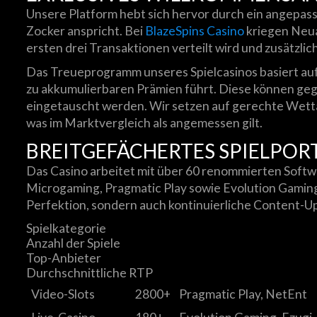
Unsere Platform hebt sich hervor durch ein angepass
Zocker anspricht. Bei
BlazeSpins Casino
kriegen Neua
ersten drei Transaktionen verteilt wird und zusätzliche
Das Treueprogramm unseres Spielcasinos basiert au
zu akkumulierbaren Prämien führt. Diese können gege
eingetauscht werden. Wir setzen auf gerechte Wet
was im Marktvergleich als angemessen gilt.
BREITGEFÄCHERTES SPIELPOR
Das Casino arbeitet mit über 60 renommierten Soft
Microgaming, Pragmatic Play sowie Evolution Gaming
Perfektion, sondern auch kontinuierliche Content-U
Spielkategorie
Anzahl der Spiele
Top-Anbieter
Durchschnittliche RTP
Video-Slots
2800+
Pragmatic Play, NetEnt