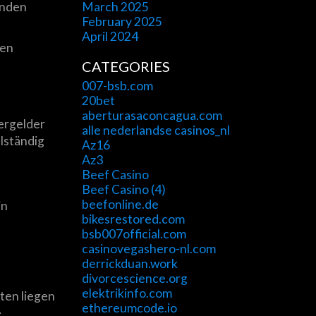
unden
March 2025
February 2025
April 2024
gen
CATEGORIES
007-bsb.com
20bet
aberturasaconcagua.com
lergelder
alle nederlandse casinos_nl
lständig
Az16
Az3
Beef Casino
Beef Casino (4)
beefonline.de
in
bikesrestored.com
bsb007official.com
casinovegashero-nl.com
derrickduan.work
divorcescience.org
elektrikinfo.com
ten liegen
ethereumcode.io
e