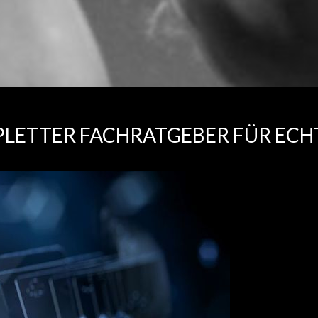
MPLETTER FACHRATGEBER FÜR ECH