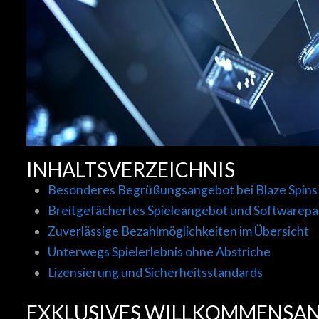
INHALTSVERZEICHNIS
Besonderes Begrüßungsangebot bei Blaze Spins
Breitgefächertes Spieleangebot und Softwarepa
Zuverlässige Bezahlmöglichkeiten im Übersicht
Unterwegs Spielerlebnis ohne Abstriche
Lizensierung und Sicherheitsstandards
EXKLUSIVES WILLKOMMENSANG