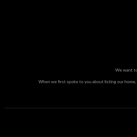
We cannot express enough our appreciation the work and dedication t
to eliminat