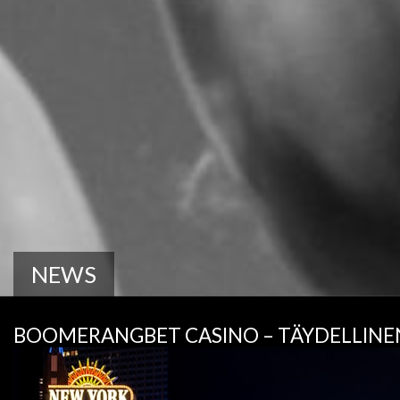
NEWS
BOOMERANGBET CASINO – TÄYDELLINEN