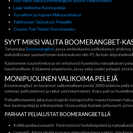
Syyt miksi Valita BoomerangBet-kasino Pelikohteeksi
Laaja Valikoima Kasinopelejä
Turvalliset ja Sujuvat Maksuratkaisut
Palkitsevat Tarjoukset Pelaajille
Osaava Tuki Ympäri Vuorokauden
SYYT MIKSI VALITA BOOMERANGBET-KA
Tervetuloa
BoomerangBet
, jossa verkkokasino pelikokemus yhdistyy 
mahdollistaen saumattoman kokemuksen niin PC:llä kuin älypuhelimella. 
Kasinomme suunnittelussa on erityisesti huomioitu nykyaikaisen pelaa
nautinnollisen. Esitämme ympäristön, jossa sekä uudet pelaajat että k
MONIPUOLINEN VALIKOIMA PELEJÄ
BoomerangBet on kerännyt valikoimalleen peräti 3000 erilaista peliä m
toimivat pelitoiminnot ja reilut voittokertoimet. Koko peli on huolelli
Pelivalikomamme jakautuu loogisiin kategorioihin nopeuttamaan hakua
live-kasinopelejä ja erikoispelejä. Uusia pelejä lisätään jatkuvasti, jot
PARHAAT PELIALUSTAT BOOMERANGBETILLÄ
Kolikkopeliautomaatit: Perinteisistä hedelmäpeleistä nykyaikaisiin
Livepelit: Aitoja jakajia suorana videoyhteytenä ruletti-, blackja