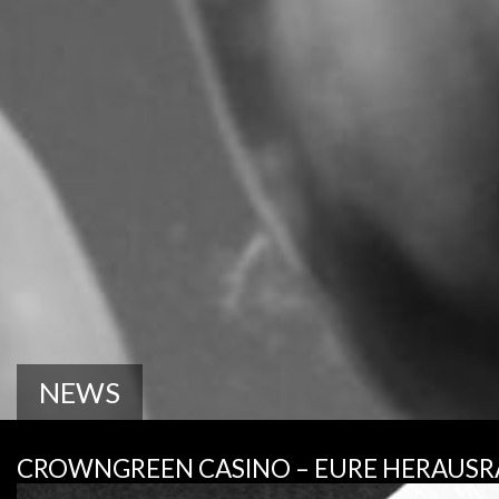
NEWS
CROWNGREEN CASINO – EURE HERAUSR