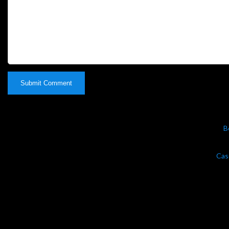
B
Caso