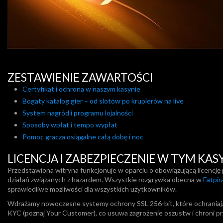
ZESTAWIENIE ZAWARTOŚCI
Certyfikat i ochrona w naszym kasynie
Bogaty katalog gier – od slotów po krupierów na live
System nagród i programu lojalności
Sposoby wpłat i tempo wypłat
Pomoc gracza osiągalne całą dobę i noc
LICENCJA I ZABEZPIECZENIE W TYM KAS
Przedstawiona witryna funkcjonuje w oparciu o obowiązującą licencję
działań związanych z hazardem. Wszystkie rozgrywka obecna w
Fatpir
sprawiedliwe możliwości dla wszystkich użytkowników.
Wdrażamy nowoczesne systemy ochrony SSL 256-bit, które ochraniają 
KYC (poznaj Your Customer), co usuwa zagrożenie oszustw i chroni prz