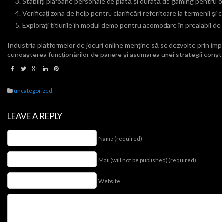
Stabiliți plafoane personale de plată și durată de gaming pentru 
Verificați zona de help pentru clarificări referitoare la termenii și 
Explorați titlurile în modul demo pentru acomodare în prealabil de 
Industria platformelor de jocuri online menține să se dezvolte prin imp
cunoașterea funcționărilor de pariere și asumarea unei strategii conști
uncategorized
LEAVE A REPLY
Name (required)
Mail (will not be published) (required)
Website