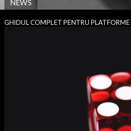
NEWS
GHIDUL COMPLET PENTRU PLATFORME DE