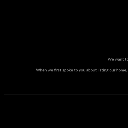
We cannot express enough our appreciation the work and dedication t
to eliminat