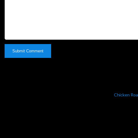
Chicken Road