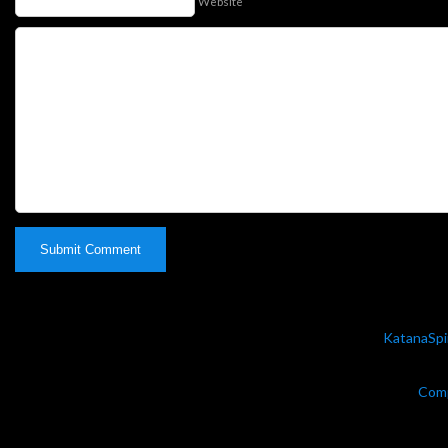
Website
KatanaSpi
Comp