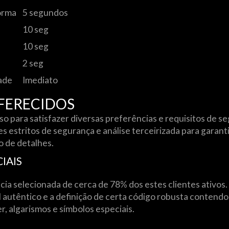
forma
5 segundos
10 seg
10 seg
2 seg
ade
Imediato
FERECIDOS
o para satisfazer diversas preferências e requisitos de s
 estritos de segurança e análise terceirizada para garant
 de detalhes.
IAIS
a selecionada de cerca de 78% dos estes clientes ativos.
 autêntico e a definição de certa código robusta contendo
, algarismos e símbolos especiais.