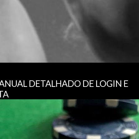
ANUAL DETALHADO DE LOGIN E
TA