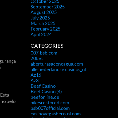
October 2025
September 2025
August 2025
July 2025
March 2025
February 2025
April 2024
CATEGORIES
007-bsb.com
20bet
egurança
aberturasaconcagua.com
ir
alle nederlandse casinos_nl
Az16
Az3
Beef Casino
Beef Casino (4)
 Esta
beefonline.de
 no pelo
bikesrestored.com
bsb007official.com
casinovegashero-nl.com