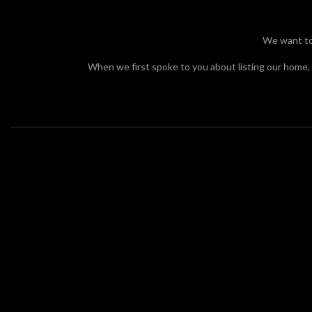
We cannot express enough our appreciation the work and dedication t
to eliminat