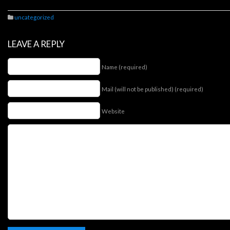
uncategorized
LEAVE A REPLY
Name (required)
Mail (will not be published) (required)
Website