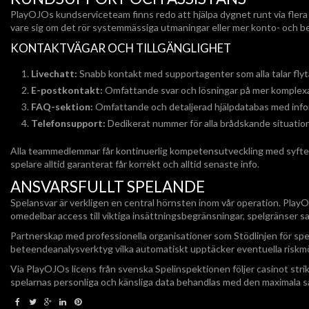
PlayOJOs kundserviceteam finns redo att hjälpa dygnet runt via flera fl
vare sig om det rör systemmässiga utmaningar eller mer konto- och b
KONTAKTVÄGAR OCH TILLGÄNGLIGHET
Livechatt:
Snabb kontakt med supportagenter som alla talar flyt
E-postkontakt:
Omfattande svar och lösningar på mer komplexa 
FAQ-sektion:
Omfattande och detaljerad hjälpdatabas med infor
Telefonsupport:
Dedikerat nummer för alla brådskande situatio
Alla teammedlemmar får kontinuerlig kompetensutveckling med syfte at
spelare alltid garanterat får korrekt och alltid senaste info.
ANSVARSFULLT SPELANDE
Spelansvar är verkligen en central hörnsten inom vår operation. PlayO
omedelbar access till viktiga insättningsbegränsningar, spelgränser sa
Partnerskap med professionella organisationer som Stödlinjen för spel
beteendeanalysverktyg vilka automatiskt upptäcker eventuella riskmö
Via PlayOJOs licens från svenska Spelinspektionen följer casinot stri
spelarnas personliga och känsliga data behandlas med den maximala sä