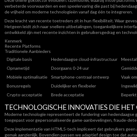
Deze online goksector evolueert razendsnel, waarbij frisse platforms
verbeterde voorwaarden en een speelervaring die past bij hedendaa
de vrijheid om moderne technologieën vanaf dag één te integreren.
Deze kracht van recente toetreders zit in hun flexibiliteit. Waar ge
Hetgeen leidt zich naar snellere uitbetalingen, toegankelijkere int
ontwikkeld zijn met recente inzichten in gebruikersgedrag en techno
Kenmerk
Recente Platforms
Traditionele Aanbieders
Digitale basis
Hedendaagse cloud-infrastructuur
Meestal
Opnametijd
Doorgaans 0-24 uur
Gemidde
Mobiele optimalisatie
Smartphone-centraal ontwerp
Vaak om
Bonusregels
Duidelijker en flexibeler
Ingewik
Crypto-acceptatie
Brede acceptatie
Beperkt
TECHNOLOGISCHE INNOVATIES DIE HE
Moderne technologie representeert de fundering van hedendaagse gok
toegepast voor gepersonaliseerde game-aanbevelingen, fraude-detecti
Deze implementatie van HTML5-tech impliceert dat gebruikers geen a
gemak aanzienlijk. Bovendien passen we adaptief design toe dat aut