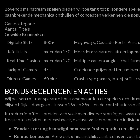
Bovenop mainstream spellen bieden wij toegang tot bijzondere spellen
baanbrekende mechanica onthullen of concepten verkennen die popula
Gamecategorie
Aantal Titels
Gewilde Kenmerken
Digitale Slots
800+
Megaways, Cascade Reels, Purch
Tafeltitels
meer dan 150
Meerdere varianten, uiteenlopend
Real-time Casino
meer dan 120
Multiple camera angles, chat funct
Jackpot Games
45+
Groeiende prijzenpotten, netwer
Directe Games
60 plus
Crash-type games, loterij-stijl, sc
BONUSREGELINGEN EN ACTIES
Wij passen toe transparante bonusvoorwaarden die spelers echt kunn
blijven billijk – doorgaans tussen 25x en 35x – en de contributie van
Introductie-offers spreiden zich vaak over diverse stortingen, waa
frequente activiteit met cashback, exclusieve toernooien en individ
Zonder storting benodigd bonussen:
Probeerpakketten die zon
Reload bonussen:
Per week of maandelijks aanbiedingen voor be