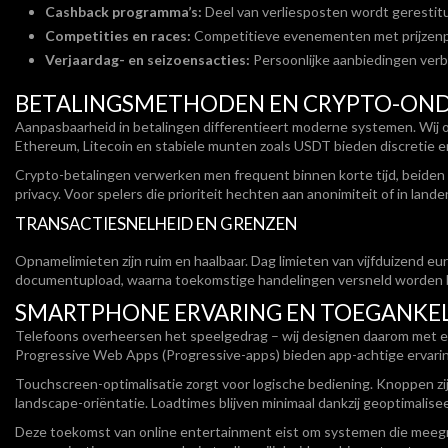
Cashback programma’s:
Deel van verliesposten wordt gerestit
Competities en races:
Competitieve evenementen met prijzenp
Verjaardag- en seizoensacties:
Persoonlijke aanbiedingen ver
BETALINGSMETHODEN EN CRYPTO-ON
Aanpasbaarheid in betalingen differentieert moderne systemen. Wij o
Ethereum, Litecoin en stabiele munten zoals USDT bieden discretie 
Crypto-betalingen verwerken men frequent binnen korte tijd, beiden
privacy. Voor spelers die prioriteit hechten aan anonimiteit of in l
TRANSACTIESNELHEID EN GRENZEN
Opnamelimieten zijn ruim en haalbaar. Dag limieten van vijfduizend eu
documentupload, waarna toekomstige handelingen versneld worden beh
SMARTPHONE ERVARING EN TOEGANKEL
Telefoons overheersen het speelgedrag – wij designen daarom met een
Progressive Web Apps (Progressive-apps) bieden app-achtige ervaringe
Touchscreen-optimalisatie zorgt voor logische bediening. Knoppen zij
landscape-oriëntatie. Loadtimes blijven minimaal dankzij geoptimali
Deze toekomst van online entertainment eist om systemen die meeg