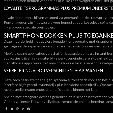
meedoen men hebben voor acties of zulke zo te weigeren exclusief g
LOYALITEITSPROGRAMMA’S PLUS PREMIUM ONDERST
Loyale deelnemers blijven vergoed via georganiseerde trouwprogramma
Punten mogen zijn ingewisseld voor bonustegoed, kosteloze spins da
ingang voor speciale toernooien.
SMARTPHONE GOKKEN PLUS TOEGANKE
Deze meerderheid met spelers benadert ons operatie met draagbare 
geïntegreerde experience verschaffen met smartphones met tablets. E
Mobiele casino applicaties verschaffen bepaalde perks als instant be
applicaties blijven regelmatig bijgewerkt teneinde verenigbaarheid
met officiële app stores met onmiddellijke installatie vanaf ons webpa
VERBETERING VOOR VERSCHILLENDE APPARATEN
Deze tech basis stemt af eigen systeem automatisch voor aan het di
interface blijft gebruiksvriendelijk plus beeldend appetijtelijk. Op
razendsnelle ingang ongeacht men’s positie binnen het land.
Spelen met draagbare devices gebeurt niet in schade betreffende veil
Geëncrypteerde links, beveiligde authenticatie en bescherming aang