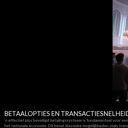
BETAALOPTIES EN TRANSACTIESNELHEI
‘n effectief plus beveiligd betalingssysteem is fundamenteel voor ee
het nationale economie. Dit bevat klassieke mogelijkheden zoals tra